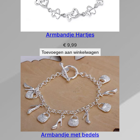
Armbandje Hartjes
€
9,99
Toevoegen aan winkelwagen
Armbandje met bedels