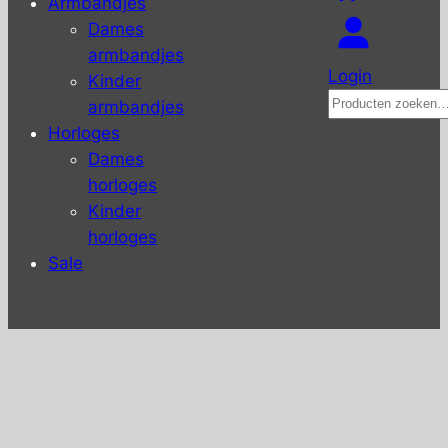
Armbandjes
Dames
armbandjes
Login
Kinder
Zoeken
armbandjes
Horloges
Dames
horloges
Kinder
horloges
Sale