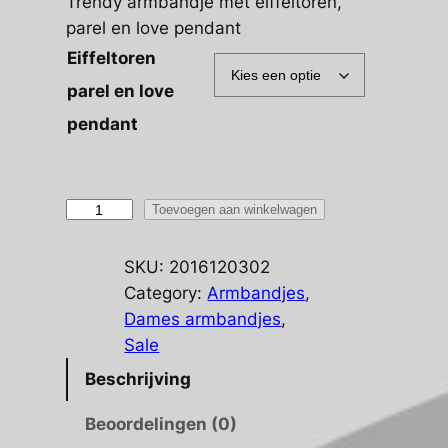
prijs
prijs
Trendy armbandje met eiffeltoren,
parel en love pendant
was:
is:
Eiffeltoren
€ 7,45.
€ 5,95.
parel en love
pendant
Trendy
Toevoegen aan winkelwagen
armbandje
met
SKU:
2016120302
eiffeltoren
Category:
Armbandjes
, 
parel
Dames armbandjes
, 
en
Sale
love
Beschrijving
pendant
aantal
Beoordelingen (0)