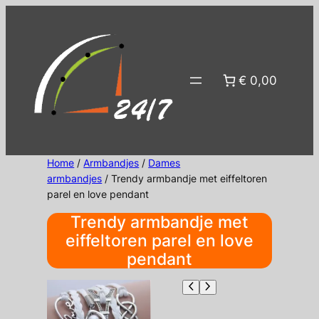
Ga
naar
de
inhoud
€ 0,00
Home
/
Armbandjes
/
Dames
armbandjes
/ Trendy armbandje met eiffeltoren
parel en love pendant
Trendy armbandje met
eiffeltoren parel en love
pendant