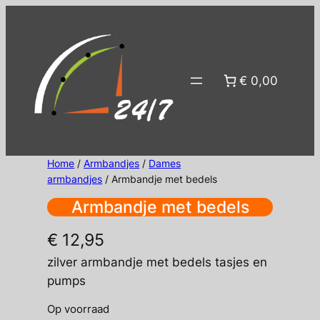
Ga
naar
de
inhoud
€ 0,00
Home
/
Armbandjes
/
Dames
armbandjes
/ Armbandje met bedels
Armbandje met bedels
€
12,95
zilver armbandje met bedels tasjes en
pumps
Op voorraad