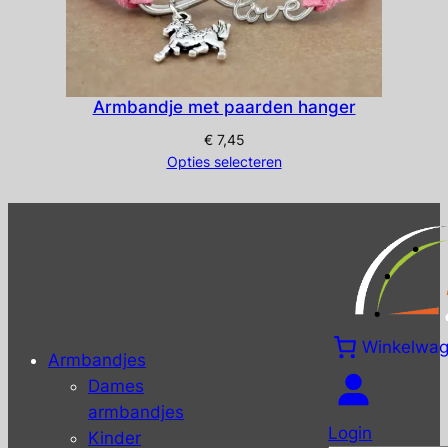
Armbandje met paarden hanger
€
7,45
Opties selecteren
Winkelwa
Armbandjes
Dames
armbandjes
Login
Kinder