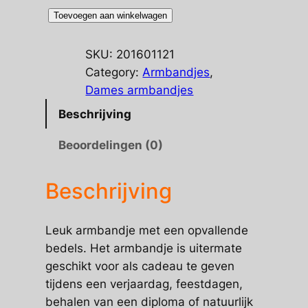
Armbandje
Toevoegen aan winkelwagen
met
bedels
SKU:
201601121
aantal
Category:
Armbandjes
, 
Dames armbandjes
Beschrijving
Beoordelingen (0)
Beschrijving
Leuk armbandje met een opvallende
bedels. Het armbandje is uitermate
geschikt voor als cadeau te geven
tijdens een verjaardag, feestdagen,
behalen van een diploma of natuurlijk