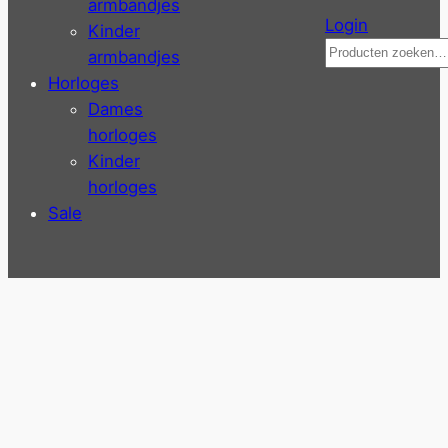
armbandjes
Login
Kinder
Zoeken
armbandjes
Horloges
Dames
horloges
Kinder
horloges
Sale