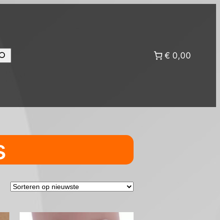
oeken
€ 0,00
s