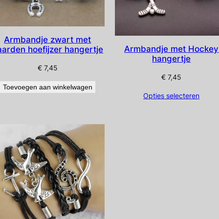
Armbandje zwart met
Armbandje met Hockey
aarden hoefijzer hangertje
hangertje
€
7,45
€
7,45
Toevoegen aan winkelwagen
Opties selecteren
CT
RKOOP