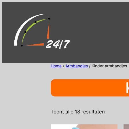
Ga
naar
de
inhoud
Home
/
Armbandjes
/ Kinder armbandjes
Gesorteer
Toont alle 18 resultaten
op
nieuwste