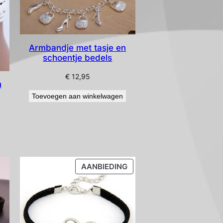
Armbandje met tasje en
schoentje bedels
€
12,95
n
Toevoegen aan winkelwagen
PRODUCT
AANBIEDING
IN
DE
UITVERKOOP