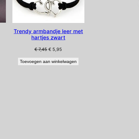
Trendy armbandje leer met
hartjes zwart
Oorspronkelijke
Huidige
€
7,45
€
5,95
prijs
prijs
Toevoegen aan winkelwagen
was:
is:
€ 7,45.
€ 5,95.