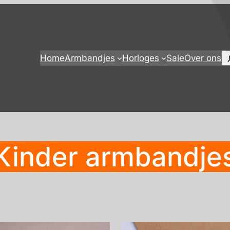
Z
Home
Armbandjes
Horloges
Sale
Over ons
Kinder armbandje
d