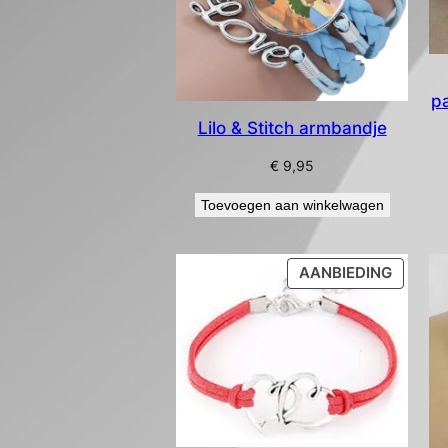
p
Lilo & Stitch armbandje
€
9,95
Toevoegen aan winkelwagen
PRODU
AANBIEDING
IN
DE
UITVE