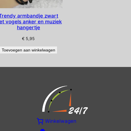
Trendy armbandje zwart
et vogels anker en muziek
hangertje
€
5,95
Toevoegen aan winkelwagen
Winkelwagen