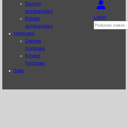
Dames
armbandjes
Login
Kinder
Zoeken
armbandjes
Horloges
Dames
horloges
Kinder
horloges
Sale