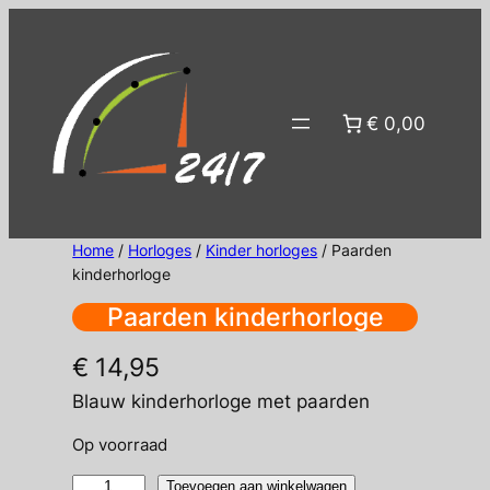
Ga
naar
de
inhoud
€ 0,00
Home
/
Horloges
/
Kinder horloges
/ Paarden
kinderhorloge
Paarden kinderhorloge
€
14,95
Blauw kinderhorloge met paarden
Op voorraad
Paarden
Toevoegen aan winkelwagen