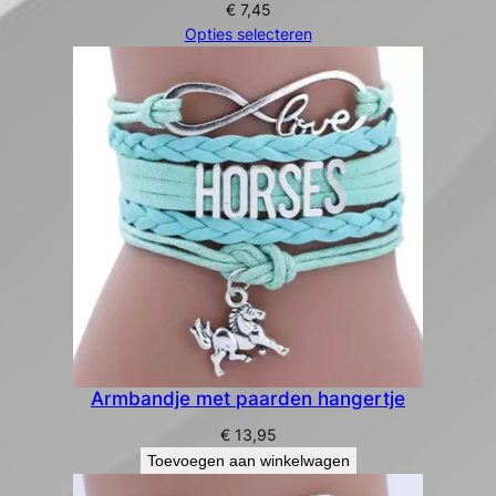
€
7,45
Opties selecteren
Armbandje met paarden hangertje
€
13,95
Toevoegen aan winkelwagen