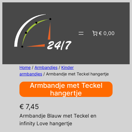
Ga
naar
de
inhoud
€ 0,00
Home
/
Armbandjes
/
Kinder
armbandjes
/ Armbandje met Teckel hangertje
Armbandje met Teckel
hangertje
€
7,45
Armbandje Blauw met Teckel en
infinity Love hangertje