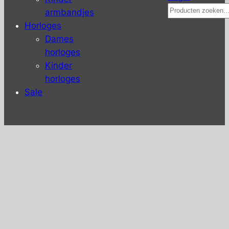
Zoeken
armbandjes
Horloges
Dames
horloges
Kinder
horloges
Sale