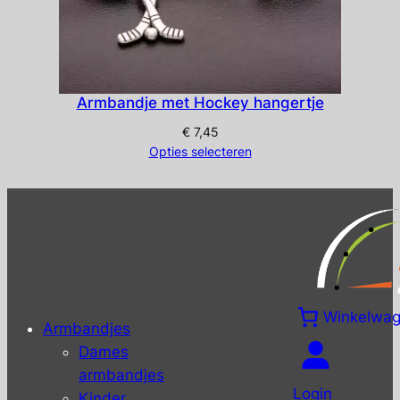
Armbandje met Hockey hangertje
€
7,45
Opties selecteren
Winkelwa
Armbandjes
Dames
armbandjes
Login
Kinder