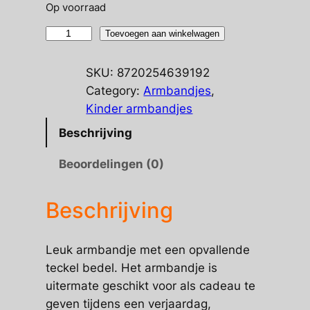
Op voorraad
Armbandje
Toevoegen aan winkelwagen
met
Teckel
SKU:
8720254639192
hangertje
Category:
Armbandjes
, 
aantal
Kinder armbandjes
Beschrijving
Beoordelingen (0)
Beschrijving
Leuk armbandje met een opvallende
teckel bedel. Het armbandje is
uitermate geschikt voor als cadeau te
geven tijdens een verjaardag,