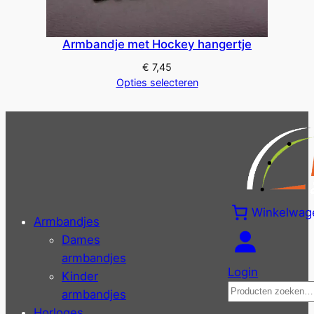
Armbandje met Hockey hangertje
€
7,45
Opties selecteren
Winkelwag
Armbandjes
Dames
armbandjes
Login
Kinder
Zoeken
armbandjes
Horloges