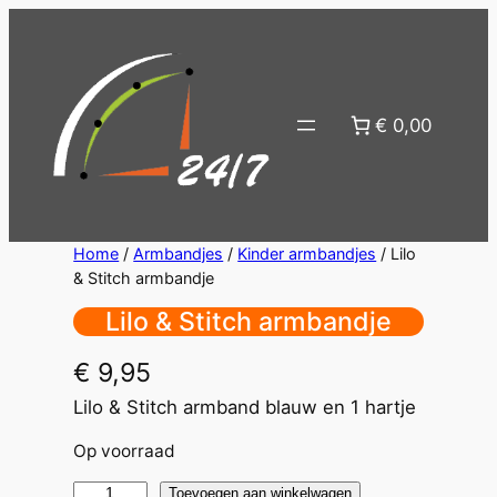
Ga
naar
de
inhoud
€ 0,00
Home
/
Armbandjes
/
Kinder armbandjes
/ Lilo
& Stitch armbandje
Lilo & Stitch armbandje
€
9,95
Lilo & Stitch armband blauw en 1 hartje
Op voorraad
Lilo
Toevoegen aan winkelwagen