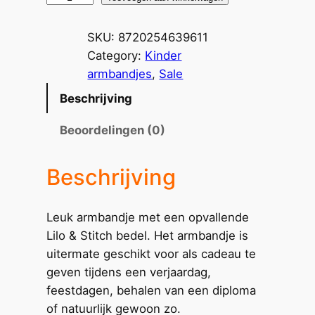
&
Stitch
SKU:
8720254639611
armbandje
Category:
Kinder
aantal
armbandjes
, 
Sale
Beschrijving
Beoordelingen (0)
Beschrijving
Leuk armbandje met een opvallende
Lilo & Stitch bedel. Het armbandje is
uitermate geschikt voor als cadeau te
geven tijdens een verjaardag,
feestdagen, behalen van een diploma
of natuurlijk gewoon zo.