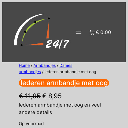
Ga
naar
de
inhoud
€ 0,00
Home
/
Armbandjes
/
Dames
armbandjes
/ lederen armbandje met oog
lederen armbandje met oog
Oorspronkelijke
Huidige
€
11,95
€
8,95
prijs
prijs
lederen armbandje met oog en veel
andere details
was:
is:
Op voorraad
€ 11,95.
€ 8,95.