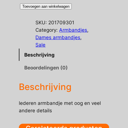
lederen
Toevoegen aan winkelwagen
armbandje
met
SKU:
201709301
oog
Category:
Armbandjes
, 
aantal
Dames armbandjes
, 
Sale
Beschrijving
Beoordelingen (0)
Beschrijving
lederen armbandje met oog en veel
andere details