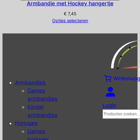
Armbandje met Hockey hangertje
€
7,45
Opties selecteren
Winkelwa
Armbandjes
Dames
armbandjes
Login
Kinder
Zoeken
armbandjes
Horloges
Dames
horloges