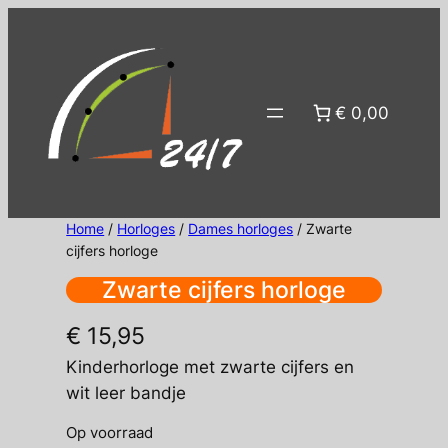
Ga
naar
de
inhoud
€ 0,00
Home
/
Horloges
/
Dames horloges
/ Zwarte
cijfers horloge
Zwarte cijfers horloge
€
15,95
Kinderhorloge met zwarte cijfers en
wit leer bandje
Op voorraad