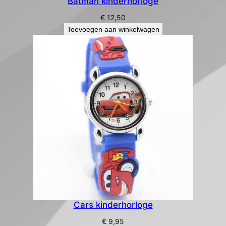
Batman kinderhorloge
€
12,50
Toevoegen aan winkelwagen
Cars kinderhorloge
€
9,95