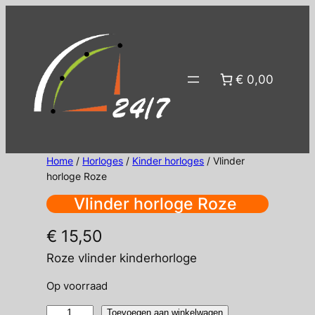
Ga
naar
de
inhoud
€ 0,00
Home
/
Horloges
/
Kinder horloges
/ Vlinder
horloge Roze
Vlinder horloge Roze
€
15,50
Roze vlinder kinderhorloge
Op voorraad
Vlinder
Toevoegen aan winkelwagen