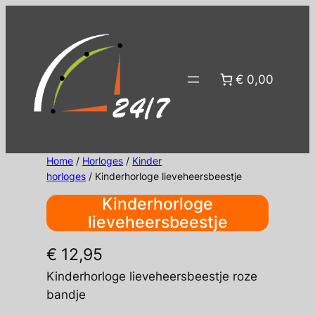
Ga
naar
de
inhoud
€ 0,00
Home
/
Horloges
/
Kinder
horloges
/ Kinderhorloge lieveheersbeestje
Kinderhorloge
lieveheersbeestje
€
12,95
Kinderhorloge lieveheersbeestje roze
bandje