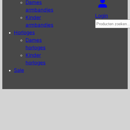
Dames
armbandjes
Login
Kinder
Zoeken
armbandjes
Horloges
Dames
horloges
Kinder
horloges
Sale