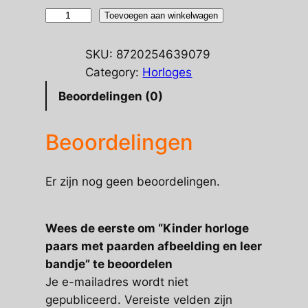
Kinder
Toevoegen aan winkelwagen
horloge
paars
SKU:
8720254639079
met
Category:
Horloges
paarden
Beoordelingen (0)
afbeelding
en
Beoordelingen
leer
bandje
aantal
Er zijn nog geen beoordelingen.
Wees de eerste om “Kinder horloge
paars met paarden afbeelding en leer
bandje” te beoordelen
Je e-mailadres wordt niet
gepubliceerd.
Vereiste velden zijn