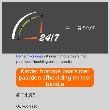
Ga
naar
de
inhoud
€ 0,00
Home
/
Horloges
/ Kinder horloge paars met
paarden afbeelding en leer bandje
Kinder horloge paars met
paarden afbeelding en leer
bandje
€
14,95
Op voorraad