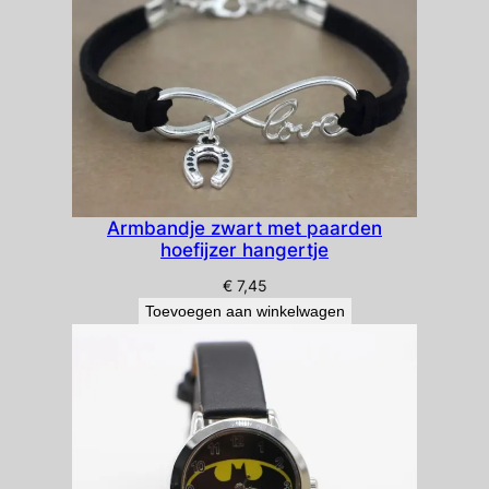
Armbandje zwart met paarden
hoefijzer hangertje
€
7,45
Toevoegen aan winkelwagen