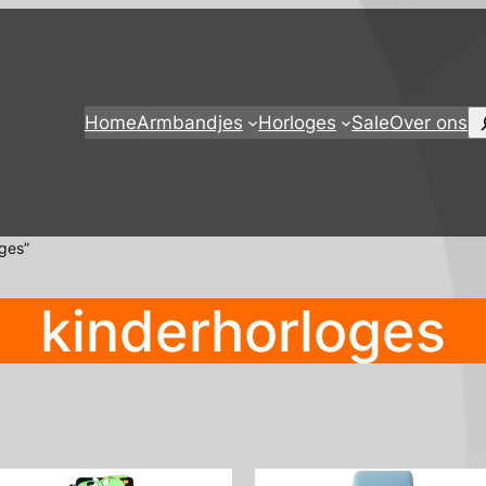
Z
Home
Armbandjes
Horloges
Sale
Over ons
ges”
kinderhorloges
d