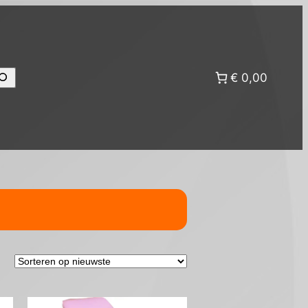
oeken
€ 0,00