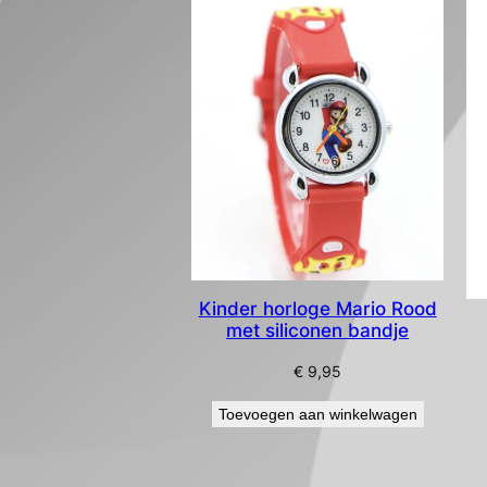
Kinder horloge Mario Rood
met siliconen bandje
€
9,95
Toevoegen aan winkelwagen