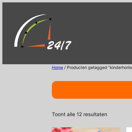
Ga
naar
de
inhoud
Home
/ Producten getagged “kinderhorlo
Gesorteer
Toont alle 12 resultaten
op
nieuwste