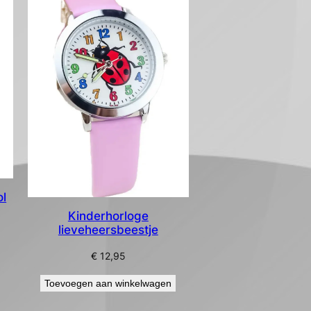
ol
Kinderhorloge
lieveheersbeestje
€
12,95
Toevoegen aan winkelwagen