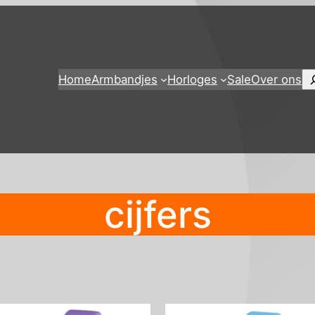
Zo
Home
Armbandjes
Horloges
Sale
Over ons
cijfers