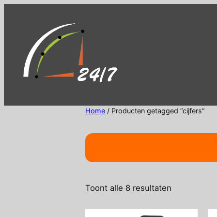
Ga
naar
de
inhoud
Home
/ Producten getagged “cijfers”
Gesorteerd
Toont alle 8 resultaten
op
nieuwste