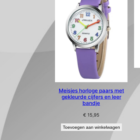
Meisjes horloge paars met
gekleurde cijfers en leer
bandje
€
15,95
Toevoegen aan winkelwagen