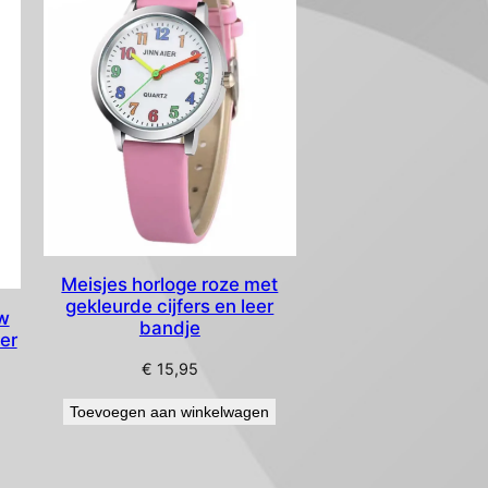
Meisjes horloge roze met
gekleurde cijfers en leer
uw
bandje
eer
€
15,95
Toevoegen aan winkelwagen