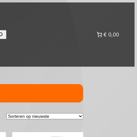
eken
€ 0,00