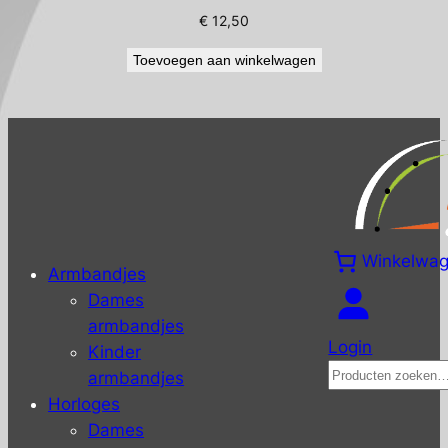
€
12,50
Toevoegen aan winkelwagen
Winkelwa
Armbandjes
Dames
armbandjes
Login
Kinder
Zoeken
armbandjes
Horloges
Dames