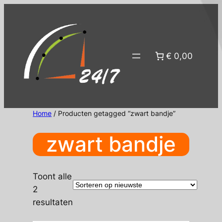
Ga
naar
de
inhoud
€ 0,00
Home
/ Producten getagged “zwart bandje”
zwart bandje
Toont alle
2
Gesorteerd
resultaten
op