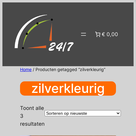
Ga
naar
de
inhoud
€ 0,00
Home
/ Producten getagged “zilverkleurig”
zilverkleurig
Toont alle
3
Gesorteerd
resultaten
op