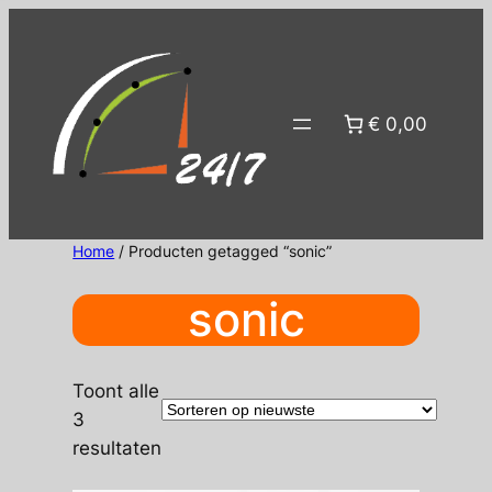
Ga
naar
de
inhoud
€ 0,00
Home
/ Producten getagged “sonic”
sonic
Toont alle
3
Gesorteerd
resultaten
op