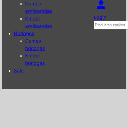
Dames
armbandjes
Login
Kinder
Zoeken
armbandjes
Horloges
Dames
horloges
Kinder
horloges
Sale