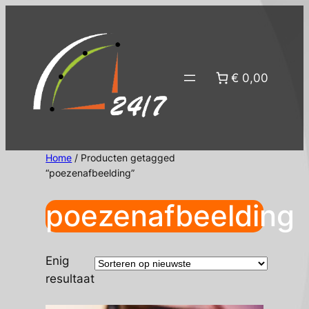
Ga
naar
de
inhoud
€ 0,00
Home
/ Producten getagged
“poezenafbeelding”
poezenafbeelding
Enig
resultaat