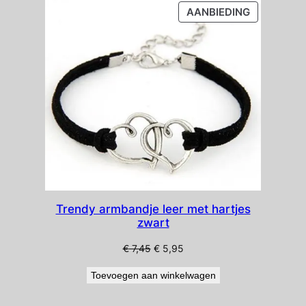
nieuwste
PRODUCT
AANBIEDING
IN
DE
UITVERKO
Trendy armbandje leer met hartjes
zwart
Oorspronkelijke
Huidige
€
7,45
€
5,95
prijs
prijs
Toevoegen aan winkelwagen
was:
is:
€ 7,45.
€ 5,95.