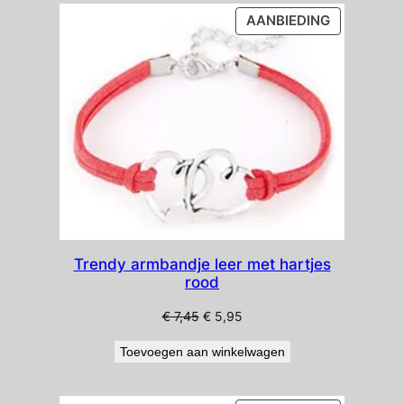
PRODUCT
AANBIEDING
IN
DE
UITVERKO
Trendy armbandje leer met hartjes
rood
Oorspronkelijke
Huidige
€
7,45
€
5,95
prijs
prijs
Toevoegen aan winkelwagen
was:
is:
€ 7,45.
€ 5,95.