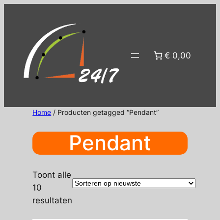
Ga
naar
de
inhoud
€ 0,00
Home
/ Producten getagged “Pendant”
Pendant
Toont alle
10
Gesorteerd
resultaten
op