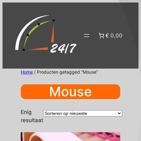
Ga
naar
de
inhoud
€ 0,00
Home
/ Producten getagged “Mouse”
Mouse
Enig
resultaat