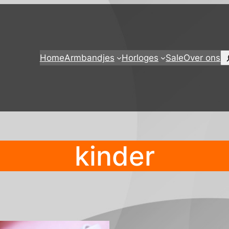
Z
Home
Armbandjes
Horloges
Sale
Over ons
kinder