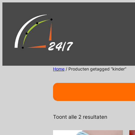
Ga
naar
de
inhoud
Home
/ Producten getagged “kinder”
Gesorteerd
Toont alle 2 resultaten
op
nieuwste