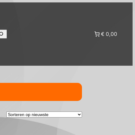
oeken
€ 0,00