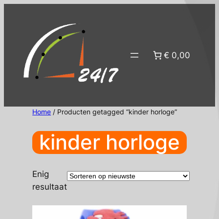
Ga
naar
de
inhoud
€ 0,00
Home
/ Producten getagged “kinder horloge”
kinder horloge
Enig
resultaat