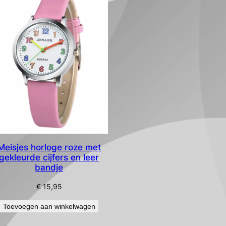
Meisjes horloge roze met
gekleurde cijfers en leer
bandje
€
15,95
Toevoegen aan winkelwagen