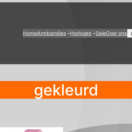
Z
Home
Armbandjes
Horloges
Sale
Over ons
gekleurd