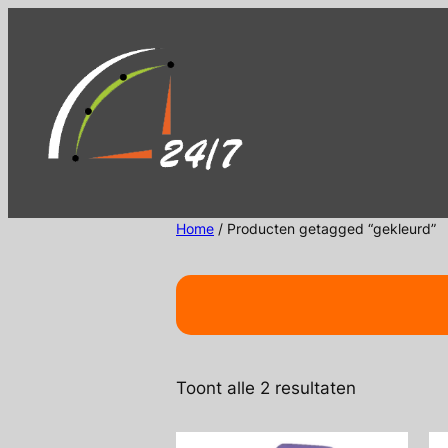
Ga
naar
de
inhoud
Home
/ Producten getagged “gekleurd”
Gesorteerd
Toont alle 2 resultaten
op
nieuwste