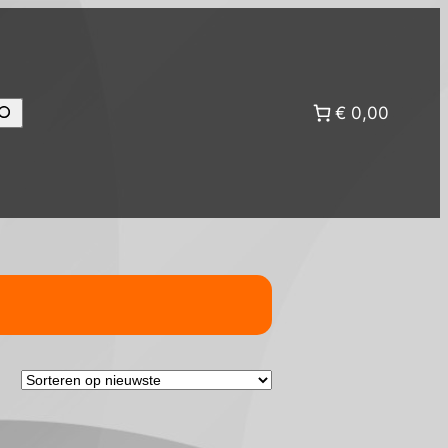
oeken
€ 0,00