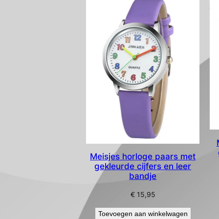
Meisjes horloge paars met
gekleurde cijfers en leer
bandje
€
15,95
Toevoegen aan winkelwagen