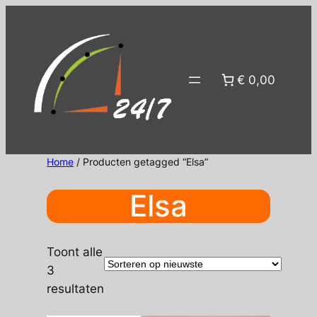
Ga
naar
de
inhoud
€ 0,00
Home
/ Producten getagged “Elsa”
Elsa
Toont alle
3
Gesorteerd
resultaten
op