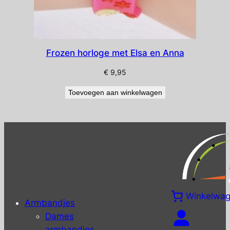
Frozen horloge met Elsa en Anna
€
9,95
Toevoegen aan winkelwagen
Winkelwa
Armbandjes
Dames
armbandjes