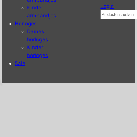
Login
Kinder
Zoeken
armbandjes
Horloges
Dames
horloges
Kinder
horloges
Sale