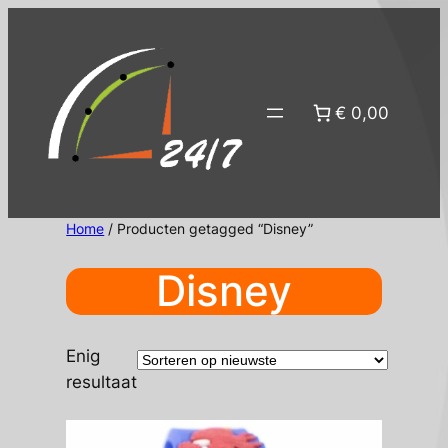
Ga
naar
de
inhoud
€ 0,00
Home
/ Producten getagged “Disney”
Disney
Enig
resultaat