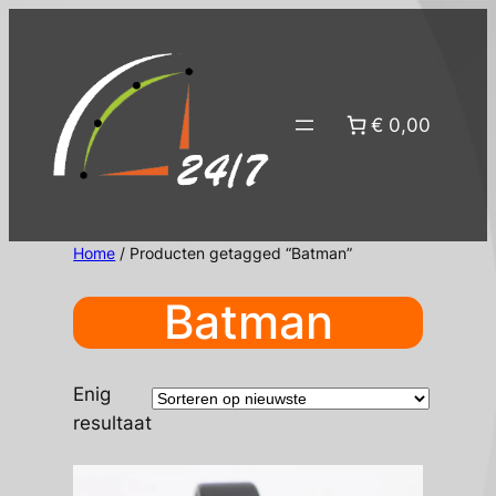
Ga
naar
de
inhoud
€ 0,00
Home
/ Producten getagged “Batman”
Batman
Enig
resultaat