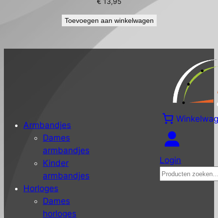
€
13,95
Toevoegen aan winkelwagen
Winkelwa
Armbandjes
Dames
armbandjes
Login
Kinder
Zoeken
armbandjes
Horloges
Dames
horloges