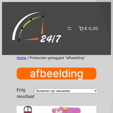
Ga
naar
de
inhoud
€ 0,00
Home
/ Producten getagged “afbeelding”
afbeelding
Enig
resultaat