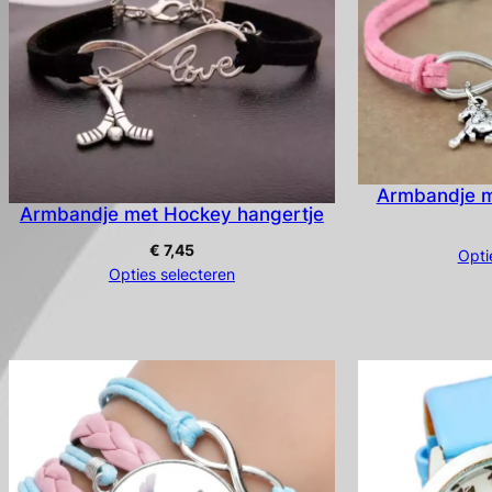
Armbandje m
Armbandje met Hockey hangertje
€
7,45
Opti
Opties selecteren