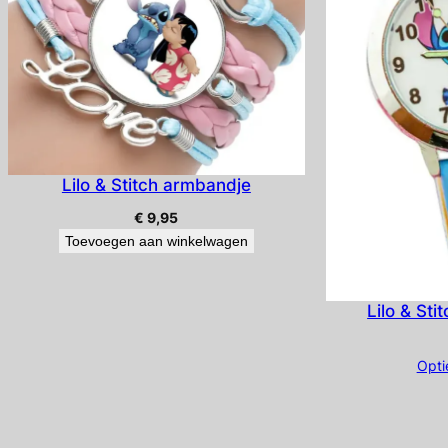
Lilo & Stitch armbandje
€
9,95
Toevoegen aan winkelwagen
Lilo & Sti
Opti